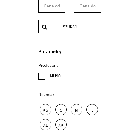
SZUKAJ
Parametry
Producent
NU90
Rozmiar
XS
S
M
L
XL
XXL