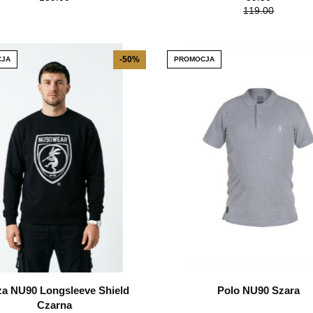
119.00
-50%
JA
PROMOCJA
za NU90 Longsleeve Shield
Polo NU90 Szara
Czarna