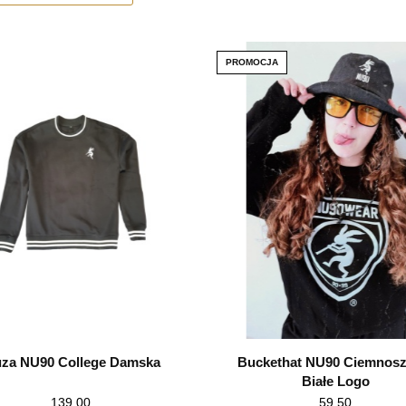
PROMOCJA
uza NU90 College Damska
Buckethat NU90 Ciemnosza
Białe Logo
139.00
59.50