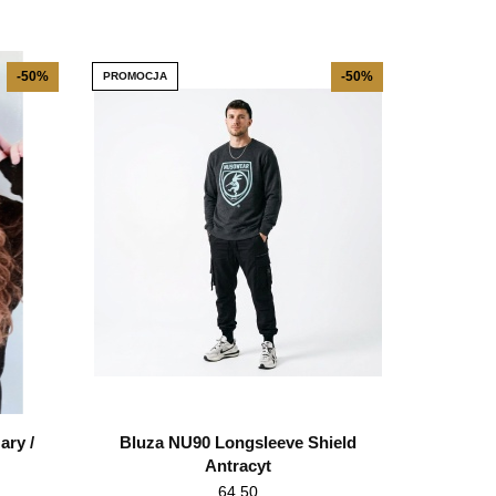
-50%
-50%
PROMOCJA
ry /
Bluza NU90 Longsleeve Shield
Antracyt
64.50