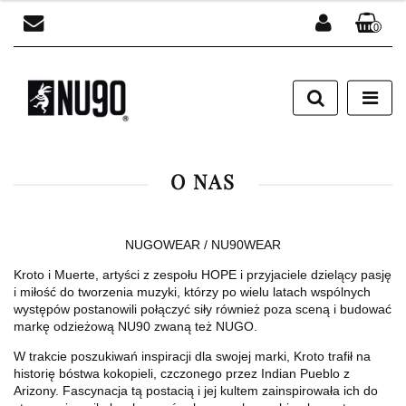
0
Zaloguj się
Zarejestruj się
Dodaj zgłoszenie
O NAS
NUGOWEAR / NU90WEAR
Kroto i Muerte, artyści z zespołu HOPE i przyjaciele dzielący pasję
i miłość do tworzenia muzyki, którzy po wielu latach wspólnych
występów postanowili połączyć siły również poza sceną i budować
markę odzieżową NU90 zwaną też NUGO.
W trakcie poszukiwań inspiracji dla swojej marki, Kroto trafił na
historię bóstwa kokopieli, czczonego przez Indian Pueblo z
Arizony. Fascynacja tą postacią i jej kultem zainspirowała ich do