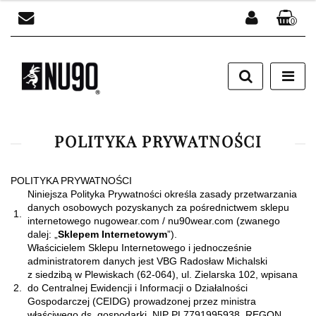
0
Zaloguj się
Zarejestruj się
Dodaj zgłoszenie
POLITYKA PRYWATNOŚCI
POLITYKA PRYWATNOŚCI
Niniejsza Polityka Prywatności określa zasady przetwarzania
danych osobowych pozyskanych za pośrednictwem sklepu
1.
internetowego nugowear.com / nu90wear.com (zwanego
dalej: „
Sklepem Internetowym
”).
Właścicielem Sklepu Internetowego i jednocześnie
administratorem danych jest VBG Radosław Michalski
z siedzibą w Plewiskach (62-064), ul. Zielarska 102, wpisana
2.
do Centralnej Ewidencji i Informacji o Działalności
Gospodarczej (CEIDG) prowadzonej przez ministra
właściwego ds. gospodarki, NIP PL7791995938, REGON