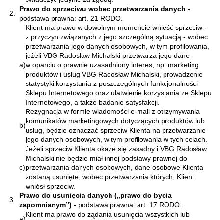
Prawo do sprzeciwu wobec przetwarzania danych
-
2.
podstawa prawna: art. 21 RODO.
Klient ma prawo w dowolnym momencie wnieść sprzeciw -
z przyczyn związanych z jego szczególną sytuacją - wobec
przetwarzania jego danych osobowych, w tym profilowania,
jeżeli VBG Radosław Michalski przetwarza jego dane
a)
w oparciu o prawnie uzasadniony interes, np. marketing
produktów i usług VBG Radosław Michalski, prowadzenie
statystyki korzystania z poszczególnych funkcjonalności
Sklepu Internetowego oraz ułatwienie korzystania ze Sklepu
Internetowego, a także badanie satysfakcji.
Rezygnacja w formie wiadomości e-mail z otrzymywania
komunikatów marketingowych dotyczących produktów lub
b)
usług, będzie oznaczać sprzeciw Klienta na przetwarzanie
jego danych osobowych, w tym profilowania w tych celach.
Jeżeli sprzeciw Klienta okaże się zasadny i VBG Radosław
Michalski nie będzie miał innej podstawy prawnej do
c)
przetwarzania danych osobowych, dane osobowe Klienta
zostaną usunięte, wobec przetwarzania których, Klient
wniósł sprzeciw.
Prawo do usunięcia danych („prawo do bycia
3.
zapomnianym”)
- podstawa prawna: art. 17 RODO.
Klient ma prawo do żądania usunięcia wszystkich lub
a)