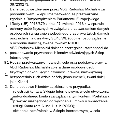
387239273.
Dane osobowe zbierane przez VBG Radosław Michalski za
pośrednictwem Sklepu Internetowego są przetwarzane
zgodnie z Rozporządzeniem Parlamentu Europejskiego
i Rady (UE) 2016/679 z dnia 27 kwietnia 2016 r. w sprawie
3.
ochrony osób fizycznych w związku z przetwarzaniem danych
osobowych i w sprawie swobodnego przepływu takich danych
oraz uchylenia dyrektywy 95/46/WE (ogólne rozporządzenie
o ochronie danych), zwane również
RODO
.
VBG Radosław Michalski dokłada szczególnej staranności do
4.
poszanowania prywatności Klientów odwiedzających Sklep
Internetowy.
§ 1 Rodzaj przetwarzanych danych, cele oraz podstawa prawna
VBG Radosław Michalski zbiera dane osobowe osób
fizycznych dokonujących czynności prawnej niezwiązanej
1.
bezpośrednio z ich działalnością (konsumenci), zwani dalej
jako Klienci.
2.
Dane osobowe Klientów są zbierane w przypadku:
rejestracji konta w Sklepie Internetowym, w celu utworzenia
indywidualnego konta i zarządzania tym kontem.
Podstawa
a)
prawna
: niezbędność do wykonania umowy o świadczenie
usługi Konta (art. 6 ust. 1 lit. b RODO);
składania zamówienia w Sklepie Internetowym, w celu