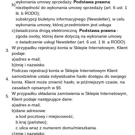
wykonania umowy sprzedaży.
Podstawa prawna
:
b)
niezbędność do wykonania umowy sprzedaży (art. 6 ust. 1
lit. b RODO);
subskrypcji biuletynu informacyjnego (Newsletter), w celu
wykonania umowy, której przedmiotem jest usługa
c)
świadczona drogą elektroniczną.
Podstawa prawna
-
zgoda osoby, której dane dotyczą na wykonanie umowy
o świadczenie usługi Newsletter (art. 6 ust. 1 lit. a RODO).
W przypadku rejestracji konta w Sklepie Internetowym, Klient
3.
podaje:
a)
adres e-mail;
b)
imię i nazwisko.
Podczas rejestracji konta w Sklepie Internetowym Klient
samodzielnie ustala indywidualne hasło dostępu do swojego
4.
konta. Klient może zmienić hasło, w późniejszym czasie, na
zasadach opisanych w §6.
W przypadku składania zamówienia w Sklepie Internetowym,
5.
Klient podaje następujące dane:
a)
adres e-mail;
b)
dane adresowe:
a.
kod pocztowy i miejscowość;
b.
kraj (państwo);
c.
ulica wraz z numerem domu/mieszkania.
c)
imię i nazwisko;