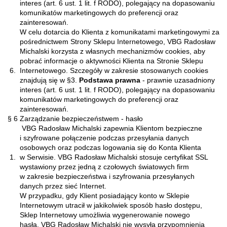
interes (art. 6 ust. 1 lit. f RODO), polegający na dopasowaniu
komunikatów marketingowych do preferencji oraz
zainteresowań.
W celu dotarcia do Klienta z komunikatami marketingowymi za
pośrednictwem Strony Sklepu Internetowego, VBG Radosław
Michalski korzysta z własnych mechanizmów cookies, aby
pobrać informacje o aktywności Klienta na Stronie Sklepu
6.
Internetowego. Szczegóły w zakresie stosowanych cookies
znajdują się w §3.
Podstawa prawna
- prawnie uzasadniony
interes (art. 6 ust. 1 lit. f RODO), polegający na dopasowaniu
komunikatów marketingowych do preferencji oraz
zainteresowań.
§ 6 Zarządzanie bezpieczeństwem - hasło
VBG Radosław Michalski zapewnia Klientom bezpieczne
i szyfrowane połączenie podczas przesyłania danych
osobowych oraz podczas logowania się do Konta Klienta
1.
w Serwisie. VBG Radosław Michalski stosuje certyfikat SSL
wystawiony przez jedną z czołowych światowych firm
w zakresie bezpieczeństwa i szyfrowania przesyłanych
danych przez sieć Internet.
W przypadku, gdy Klient posiadający konto w Sklepie
Internetowym utracił w jakikolwiek sposób hasło dostępu,
Sklep Internetowy umożliwia wygenerowanie nowego
hasła. VBG Radosław Michalski nie wysyła przypomnienia