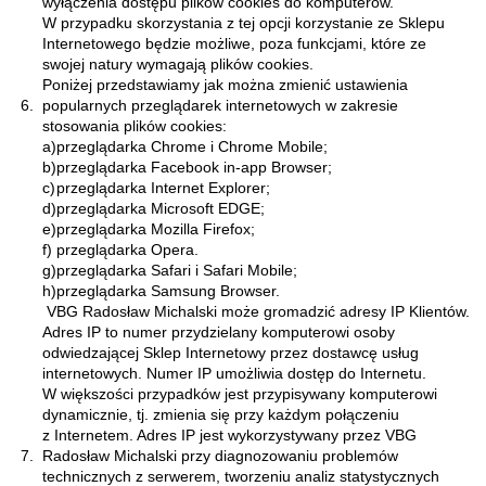
wyłączenia dostępu plików cookies do komputerów.
W przypadku skorzystania z tej opcji korzystanie ze Sklepu
Internetowego będzie możliwe, poza funkcjami, które ze
swojej natury wymagają plików cookies.
Poniżej przedstawiamy jak można zmienić ustawienia
6.
popularnych przeglądarek internetowych w zakresie
stosowania plików cookies:
a)
przeglądarka
Chrome i Chrome Mobile
;
b)
przeglądarka
Facebook in-app Browser
;
c)
przeglądarka
Internet Explorer
;
d)
przeglądarka
Microsoft EDGE
;
e)
przeglądarka
Mozilla Firefox
;
f)
przeglądarka
Opera
.
g)
przeglądarka
Safari i Safari Mobile
;
h)
przeglądarka
Samsung Browser
.
VBG Radosław Michalski może gromadzić adresy IP Klientów.
Adres IP to numer przydzielany komputerowi osoby
odwiedzającej Sklep Internetowy przez dostawcę usług
internetowych. Numer IP umożliwia dostęp do Internetu.
W większości przypadków jest przypisywany komputerowi
dynamicznie, tj. zmienia się przy każdym połączeniu
z Internetem. Adres IP jest wykorzystywany przez VBG
7.
Radosław Michalski przy diagnozowaniu problemów
technicznych z serwerem, tworzeniu analiz statystycznych