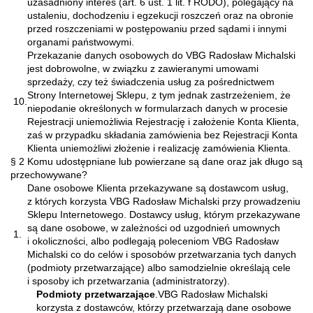
uzasadniony interes (art. 6 ust. 1 lit. f RODO), polegający na
ustaleniu, dochodzeniu i egzekucji roszczeń oraz na obronie
przed roszczeniami w postępowaniu przed sądami i innymi
organami państwowymi.
Przekazanie danych osobowych do VBG Radosław Michalski
jest dobrowolne, w związku z zawieranymi umowami
sprzedaży, czy też świadczenia usług za pośrednictwem
Strony Internetowej Sklepu, z tym jednak zastrzeżeniem, że
10.
niepodanie określonych w formularzach danych w procesie
Rejestracji uniemożliwia Rejestrację i założenie Konta Klienta,
zaś w przypadku składania zamówienia bez Rejestracji Konta
Klienta uniemożliwi złożenie i realizację zamówienia Klienta.
§ 2 Komu udostępniane lub powierzane są dane oraz jak długo są
przechowywane?
Dane osobowe Klienta przekazywane są dostawcom usług,
z których korzysta VBG Radosław Michalski przy prowadzeniu
Sklepu Internetowego. Dostawcy usług, którym przekazywane
są dane osobowe, w zależności od uzgodnień umownych
1.
i okoliczności, albo podlegają poleceniom VBG Radosław
Michalski co do celów i sposobów przetwarzania tych danych
(podmioty przetwarzające) albo samodzielnie określają cele
i sposoby ich przetwarzania (administratorzy).
Podmioty przetwarzające
.VBG Radosław Michalski
korzysta z dostawców, którzy przetwarzają dane osobowe