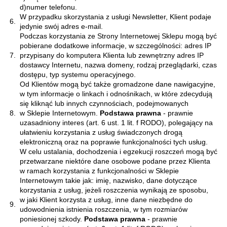
d)
numer telefonu.
W przypadku skorzystania z usługi Newsletter, Klient podaje
6.
jedynie swój adres e-mail.
Podczas korzystania ze Strony Internetowej Sklepu mogą być
pobierane dodatkowe informacje, w szczególności: adres IP
7.
przypisany do komputera Klienta lub zewnętrzny adres IP
dostawcy Internetu, nazwa domeny, rodzaj przeglądarki, czas
dostępu, typ systemu operacyjnego.
Od Klientów mogą być także gromadzone dane nawigacyjne,
w tym informacje o linkach i odnośnikach, w które zdecydują
się kliknąć lub innych czynnościach, podejmowanych
8.
w Sklepie Internetowym.
Podstawa prawna
- prawnie
uzasadniony interes (art. 6 ust. 1 lit. f RODO), polegający na
ułatwieniu korzystania z usług świadczonych drogą
elektroniczną oraz na poprawie funkcjonalności tych usług.
W celu ustalania, dochodzenia i egzekucji roszczeń mogą być
przetwarzane niektóre dane osobowe podane przez Klienta
w ramach korzystania z funkcjonalności w Sklepie
Internetowym takie jak: imię, nazwisko, dane dotyczące
korzystania z usług, jeżeli roszczenia wynikają ze sposobu,
w jaki Klient korzysta z usług, inne dane niezbędne do
9.
udowodnienia istnienia roszczenia, w tym rozmiarów
poniesionej szkody.
Podstawa prawna
- prawnie