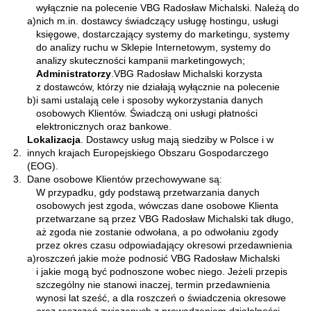
wyłącznie na polecenie VBG Radosław Michalski. Należą do
a)
nich m.in. dostawcy świadczący usługę hostingu, usługi
księgowe, dostarczający systemy do marketingu, systemy
do analizy ruchu w Sklepie Internetowym, systemy do
analizy skuteczności kampanii marketingowych;
Administratorzy
.VBG Radosław Michalski korzysta
z dostawców, którzy nie działają wyłącznie na polecenie
b)
i sami ustalają cele i sposoby wykorzystania danych
osobowych Klientów. Świadczą oni usługi płatności
elektronicznych oraz bankowe.
Lokalizacja
. Dostawcy usług mają siedziby w Polsce i w
2.
innych krajach Europejskiego Obszaru Gospodarczego
(EOG).
3.
Dane osobowe Klientów przechowywane są:
W przypadku, gdy podstawą przetwarzania danych
osobowych jest zgoda, wówczas dane osobowe Klienta
przetwarzane są przez VBG Radosław Michalski tak długo,
aż zgoda nie zostanie odwołana, a po odwołaniu zgody
przez okres czasu odpowiadający okresowi przedawnienia
a)
roszczeń jakie może podnosić VBG Radosław Michalski
i jakie mogą być podnoszone wobec niego. Jeżeli przepis
szczególny nie stanowi inaczej, termin przedawnienia
wynosi lat sześć, a dla roszczeń o świadczenia okresowe
oraz roszczeń związanych z prowadzeniem działalności