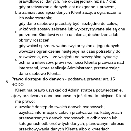
prawidłowości danych, nie dłużej jednak niż na 7 dni;
gdy przetwarzanie danych jest niezgodne z prawem,
b.
a zamiast usunięcia danych Klient zażąda ograniczenia
ich wykorzystania;
gdy dane osobowe przestały być niezbędne do celów,
w których zostały zebrane lub wykorzystywane ale są one
c.
potrzebne Klientowi w celu ustalenia, dochodzenia lub
obrony roszczeń;
gdy wniósł sprzeciw wobec wykorzystania jego danych –
wówczas ograniczenie następuje na czas potrzebny do
rozważenia, czy – ze względu na szczególną sytuację –
d.
ochrona interesów, praw i wolności Klienta przeważa nad
interesami, które realizuje Administrator, przetwarzając
dane osobowe Klienta.
Prawo dostępu do danych
- podstawa prawna: art. 15
5.
RODO.
Klient ma prawo uzyskać od Administratora potwierdzenie,
a)
czy przetwarza dane osobowe, a jeżeli ma to miejsce, Klient
ma prawo:
a.
uzyskać dostęp do swoich danych osobowych;
uzyskać informacje o celach przetwarzania, kategoriach
przetwarzanych danych osobowych, o odbiorcach lub
kategoriach odbiorców tych danych, planowanym okresie
przechowywania danych Klienta albo o kryteriach