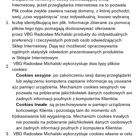
Internetowy, jeżeli przeglądarka internetowa na to pozwala.
Plik cookie zwykle zawiera nazwę domeny, z której pochodzi,
swój „czas wygaśnięcia" oraz indywidualną, losowo wybraną
1.
liczbę identyfikującą ten plik. Informacje zbierane za pomocą
plików tego typu pomagają dostosowywać oferowane
przez VBG Radosław Michalski produkty do indywidualnych
preferencji i rzeczywistych potrzeb osób odwiedzających
Sklep Internetowy. Dają też możliwość opracowywania
ogólnych statystyk odwiedzin prezentowanych produktów
w Sklepie Internetowym.
VBG Radosław Michalski wykorzystuje dwa typy plików
2.
cookies:
Cookies sesyjne
: po zakończeniu sesji danej przeglądarki
lub wyłączeniu komputera zapisane informacje są usuwane
a)
z pamięci urządzenia. Mechanizm cookies sesyjnych nie
pozwala na pobieranie jakichkolwiek danych osobowych ani
żadnych informacji poufnych z komputerów Klientów.
Cookies trwałe
: są przechowywane w pamięci urządzenia
końcowego Klienta i pozostają tam do momentu ich
b)
skasowania lub wygaśnięcia. Mechanizm cookies trwałych
nie pozwala na pobieranie jakichkolwiek danych osobowych
ani żadnych informacji poufnych z komputera Klientów.
3.
VBG Radosław Michalski wykorzystuje cookies własne w celu: