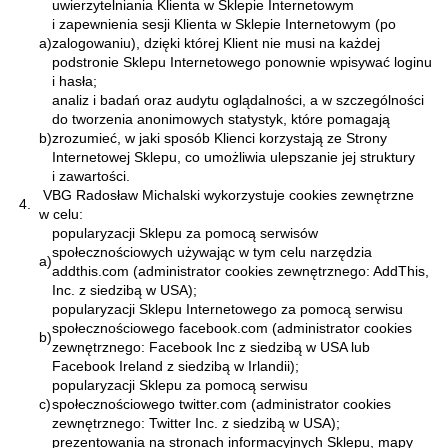
uwierzytelniania Klienta w Sklepie Internetowym
i zapewnienia sesji Klienta w Sklepie Internetowym (po
a)
zalogowaniu), dzięki której Klient nie musi na każdej
podstronie Sklepu Internetowego ponownie wpisywać loginu
i hasła;
analiz i badań oraz audytu oglądalności, a w szczególności
do tworzenia anonimowych statystyk, które pomagają
b)
zrozumieć, w jaki sposób Klienci korzystają ze Strony
Internetowej Sklepu, co umożliwia ulepszanie jej struktury
i zawartości.
VBG Radosław Michalski wykorzystuje cookies zewnętrzne
4.
w celu:
popularyzacji Sklepu za pomocą serwisów
społecznościowych używając w tym celu narzędzia
a)
addthis.com (administrator cookies zewnętrznego: AddThis,
Inc. z siedzibą w USA);
popularyzacji Sklepu Internetowego za pomocą serwisu
społecznościowego facebook.com (administrator cookies
b)
zewnętrznego: Facebook Inc z siedzibą w USA lub
Facebook Ireland z siedzibą w Irlandii);
popularyzacji Sklepu za pomocą serwisu
c)
społecznościowego twitter.com (administrator cookies
zewnętrznego: Twitter Inc. z siedzibą w USA);
prezentowania na stronach informacyjnych Sklepu, mapy