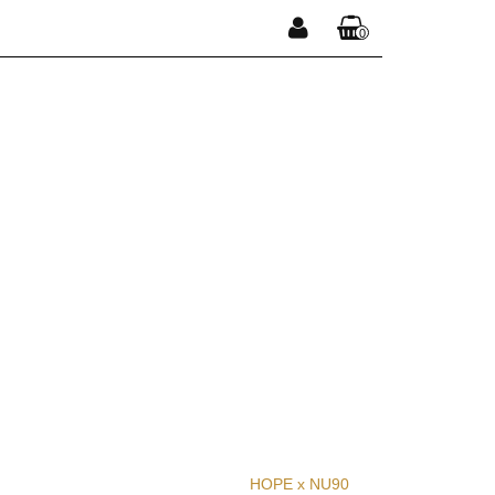
0
Zaloguj się
Koszyk jest pusty
Zarejestruj się
Dodaj zgłoszenie
x
Do bezpłatnej dostawy brakuje
-,--
DARMOWA DOSTAWA!
Suma
0,00 zł
Cena uwzględnia rabaty
HOPE x NU90