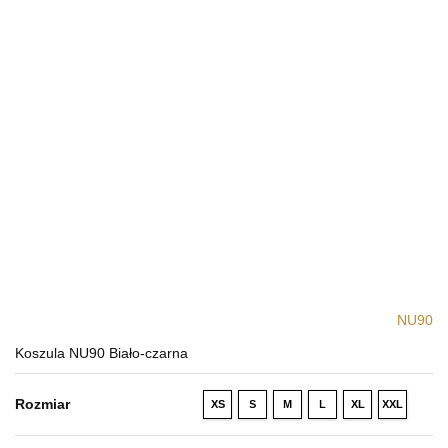
NU90
Koszula NU90 Biało-czarna
Rozmiar
XS
S
M
L
XL
XXL