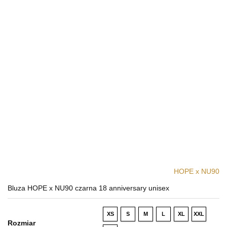
HOPE x NU90
Bluza HOPE x NU90 czarna 18 anniversary unisex
XS
S
M
L
XL
XXL
Rozmiar