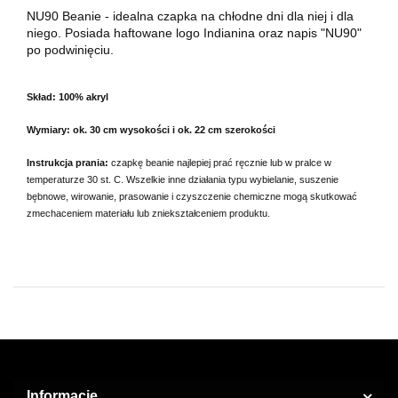
NU90 Beanie - idealna czapka na chłodne dni dla niej i dla
niego. Posiada haftowane logo Indianina oraz napis "NU90"
po podwinięciu.
Skład: 100% akryl
Wymiary: ok. 30 cm wysokości i ok. 22 cm szerokości
Instrukcja prania:
czapkę beanie najlepiej prać ręcznie lub w pralce w
temperaturze 30 st. C. Wszelkie inne działania typu wybielanie, suszenie
bębnowe, wirowanie, prasowanie i czyszczenie chemiczne mogą skutkować
zmechaceniem materiału lub zniekształceniem produktu.
Informacje