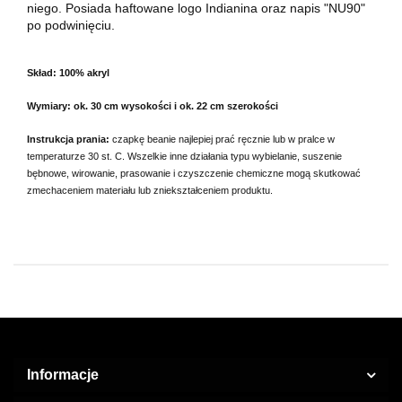
niego. Posiada haftowane logo Indianina oraz napis "NU90"
po podwinięciu.
Skład: 100% akryl
Wymiary: ok. 30 cm wysokości i ok. 22 cm szerokości
Instrukcja prania:
czapkę beanie najlepiej prać ręcznie lub w pralce w
temperaturze 30 st. C. Wszelkie inne działania typu wybielanie, suszenie
bębnowe, wirowanie, prasowanie i czyszczenie chemiczne mogą skutkować
zmechaceniem materiału lub zniekształceniem produktu.
Informacje