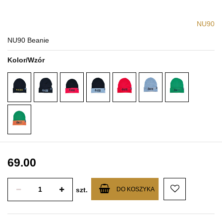
NU90
NU90 Beanie
Kolor/Wzór
69.00
szt.
DO KOSZYKA