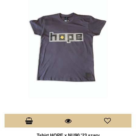
Tshirt HOPE x NU90 '23 szary